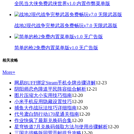
全民当大侠免费武侠世界v1.0 内置作弊菜单版
战地2现代战争完整武器免费畅玩v7.0 无限武器版
简单的枪2免费内置菜单版v1.0 无广告版
相关攻略
More
+
网易BUFF绑定Steam手机令牌步骤详解
12-23
阴阳师恋色障道平民阵容组合解析
12-21
图片压缩大小实用技巧指南
12-20
小米手机应用隐藏设置技巧
12-20
捕鱼大作战玩法技巧详细指南
12-20
代号鸢白鹄行动170星通关指南
12-20
作业快疯了最新兑换码合集
12-20
星穹铁道7月兑换码领取方法与使用步骤解析
12-20
三国志战略版同盟贡献提升攻略
12-20