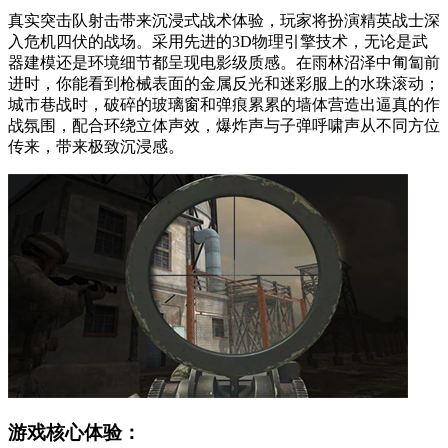
真实突击队射击带来沉浸式战术体验，玩家将扮演精英战士深
入危机四伏的战场。采用先进的3D物理引擎技术，无论是武
器建模还是环境细节都呈现电影级质感。在雨林沼泽中匍匐前
进时，你能看到枪械表面的金属反光和迷彩服上的水珠滚动；
城市巷战时，破碎的玻璃窗和弹痕累累的墙体营造出逼真的作
战氛围，配合环绕立体声效，爆炸声与子弹呼啸声从不同方位
传来，带来极致沉浸感。
游戏核心体验：