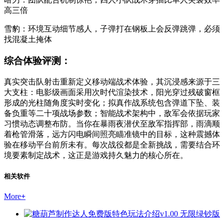
高三倍
雪豹：环境互动细节感人，子弹打在钢板上会反弹跳弹，必须
找混凝土掩体
综合体验评测：
真实突击队射击重新定义移动端战术体验，其沉浸感来源于三
大支柱：电影级画面采用次时代渲染技术，阳光穿过残破窗框
形成的光柱随角度实时变化；拟真作战系统包含弹道下坠、装
备负重等二十项战场参数；智能战术架构中，敌军会依据玩家
习惯动态调整布防。当你在暴雨夜潜伏至敌军指挥部，雨滴顺
着枪管滑落，远方闪电瞬间照亮瞄准镜中的目标，这种震撼体
验在移动平台前所未有。每次战役都是全新挑战，需要结合环
境要素制定战术，这正是游戏持久魅力的核心所在。
相关软件
More
+