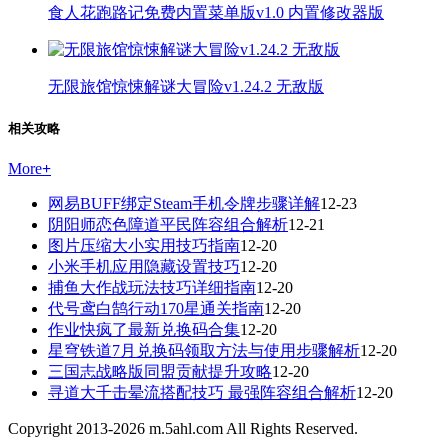
食人花跑路记免费内置菜单版v1.0 内置修改器版
无限旅馆惊悚解谜大冒险v1.24.2 无敌版
相关攻略
More
+
网易BUFF绑定Steam手机令牌步骤详解
12-23
阴阳师恋色障道平民阵容组合解析
12-21
图片压缩大小实用技巧指南
12-20
小米手机应用隐藏设置技巧
12-20
捕鱼大作战玩法技巧详细指南
12-20
代号鸢白鹄行动170星通关指南
12-20
作业快疯了最新兑换码合集
12-20
星穹铁道7月兑换码领取方法与使用步骤解析
12-20
三国志战略版同盟贡献提升攻略
12-20
寻道大千击晕流搭配技巧 最强阵容组合解析
12-20
Copyright 2013-
2026
m.5ahl.com All Rights Reserved.