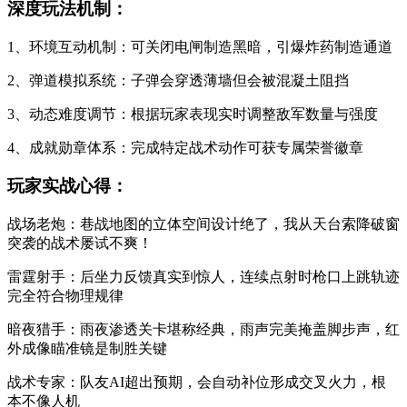
深度玩法机制：
1、环境互动机制：可关闭电闸制造黑暗，引爆炸药制造通道
2、弹道模拟系统：子弹会穿透薄墙但会被混凝土阻挡
3、动态难度调节：根据玩家表现实时调整敌军数量与强度
4、成就勋章体系：完成特定战术动作可获专属荣誉徽章
玩家实战心得：
战场老炮：巷战地图的立体空间设计绝了，我从天台索降破窗
突袭的战术屡试不爽！
雷霆射手：后坐力反馈真实到惊人，连续点射时枪口上跳轨迹
完全符合物理规律
暗夜猎手：雨夜渗透关卡堪称经典，雨声完美掩盖脚步声，红
外成像瞄准镜是制胜关键
战术专家：队友AI超出预期，会自动补位形成交叉火力，根
本不像人机