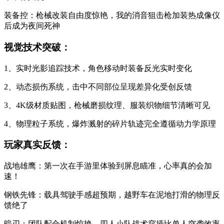
装备控：枪械改装自由度惊艳，我的消音狙击枪加装热成像仪
后成为夜间死神
视觉技术突破：
1、实时光影追踪技术，角色移动时装备反光实时变化
2、动态损伤系统，击中不同部位呈现差异化受创反馈
3、4K级材质贴图，枪械磨损纹理、服装织物细节清晰可见
4、物理粒子系统，爆炸溅射的碎片轨迹完全遵循动力学原理
玩家真实反馈：
战地雄鹰：第一次在手游里体验到屏息瞄准，心率真的会加
速！
钢铁先锋：载具驾驶手感超预期，越野车在泥地打滑的物理反
馈绝了
暗刃：团队配合机制惊艳，四人小队战术穿插比单人突袭效率