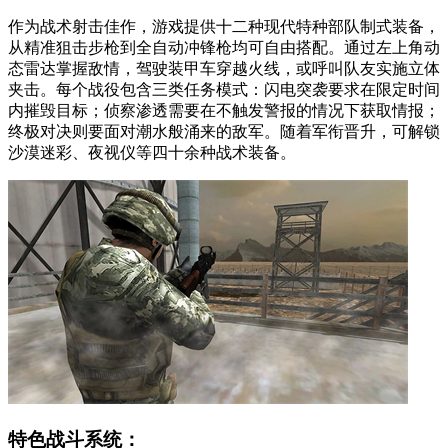
作为战术射击佳作，游戏提供十二种现代特种部队制式装备，
从精准狙击步枪到全自动冲锋枪均可自由搭配。通过左上角动
态雷达掌握敌情，驾驶装甲车穿越火线，或呼叫队友实施立体
夹击。每个战役包含三类任务模式：闪电突袭要求在限定时间
内摧毁目标；侦察渗透需要在不触发警报的情况下获取情报；
终极对决则要面对潮水般涌来的敌军。随着军衔晋升，可解锁
沙漠迷彩、夜视仪等四十余种战术装备。
特色战斗系统：