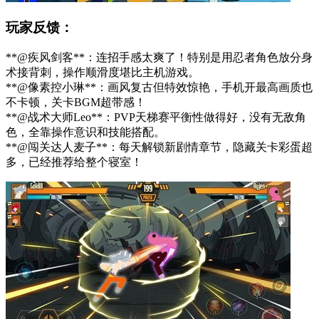
玩家反馈：
**@疾风剑客**：连招手感太爽了！特别是用忍者角色放分身
术接背刺，操作顺滑度堪比主机游戏。
**@像素控小琳**：画风复古但特效惊艳，手机开最高画质也
不卡顿，关卡BGM超带感！
**@战术大师Leo**：PVP天梯赛平衡性做得好，没有无敌角
色，全靠操作意识和技能搭配。
**@闯关达人麦子**：每天解锁新剧情章节，隐藏关卡彩蛋超
多，已经推荐给整个寝室！