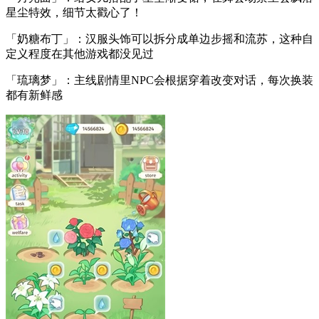
星尘特效，细节太戳心了！
「奶糖布丁」：汉服头饰可以拆分成单边步摇和流苏，这种自
定义程度在其他游戏都没见过
「琉璃梦」：主线剧情里NPC会根据穿着改变对话，每次换装
都有新鲜感