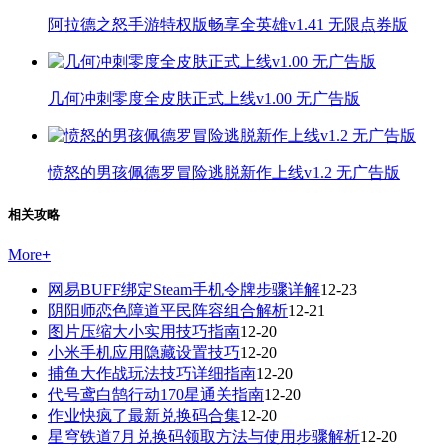
阿拉德之怒手游特权版畅享全英雄v1.41 无限点券版
几何冲刺零度全皮肤正式上线v1.00 无广告版
愤怒的男孩佩德罗冒险逃脱新作上线v1.2 无广告版
相关攻略
More
+
网易BUFF绑定Steam手机令牌步骤详解
12-23
阴阳师恋色障道平民阵容组合解析
12-21
图片压缩大小实用技巧指南
12-20
小米手机应用隐藏设置技巧
12-20
捕鱼大作战玩法技巧详细指南
12-20
代号鸢白鹄行动170星通关指南
12-20
作业快疯了最新兑换码合集
12-20
星穹铁道7月兑换码领取方法与使用步骤解析
12-20