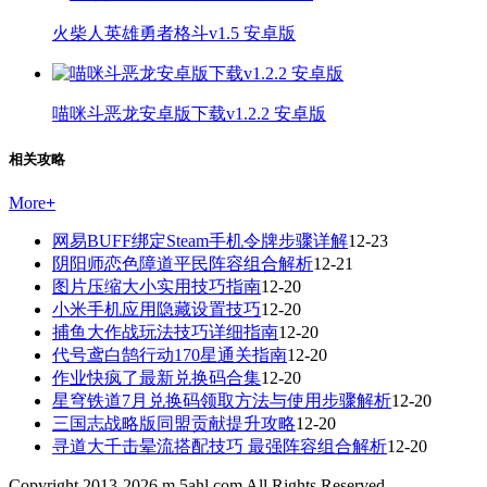
火柴人英雄勇者格斗v1.5 安卓版
喵咪斗恶龙安卓版下载v1.2.2 安卓版
相关攻略
More
+
网易BUFF绑定Steam手机令牌步骤详解
12-23
阴阳师恋色障道平民阵容组合解析
12-21
图片压缩大小实用技巧指南
12-20
小米手机应用隐藏设置技巧
12-20
捕鱼大作战玩法技巧详细指南
12-20
代号鸢白鹄行动170星通关指南
12-20
作业快疯了最新兑换码合集
12-20
星穹铁道7月兑换码领取方法与使用步骤解析
12-20
三国志战略版同盟贡献提升攻略
12-20
寻道大千击晕流搭配技巧 最强阵容组合解析
12-20
Copyright 2013-
2026
m.5ahl.com All Rights Reserved.