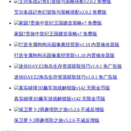
艾尔多战记奇幻冒险与策略搭配v2.0.2 免费版
家园7贵族中世纪王国建造策略v7 免费版
打造专属狗狗乐园像素经营新v1.10 内置修改器版
迷你DAYZ2海岛生存资源获取技巧v1.9.1 免广告版
真实碰撞3D飙车游戏解锁版v142 无限金币版
保卫萝卜2萌趣塔防之旅v5.2.6 不减反增版