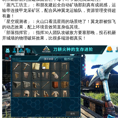
「蒸汽工坊主」：和朋友建起全自动矿场那刻真有成就感，运
输带连接甲龙采矿区，配合风神翼龙运输队，资源管理变得超
有趣！
「星空观测者」：火山口看流星雨的场景绝了！翼龙群被惊飞
的动态效果，配上环境音效简直身临其境。
「部落指挥官」：指挥30人团队攻破敌方要塞那晚，投石机砸
开城墙的物理破坏效果，比很多端游都真实！