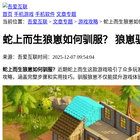
首页
手机游戏
手机软件
文章专题
当前位置：
吾爱互联
>
文章专题
>
游戏攻略
> 蛇上而生狼崽如
蛇上而生狼崽如何驯服？ 狼崽
来源：吾爱互联
时间：2025-12-07 09:54:04
蛇上而生狼崽如何驯服？
近期蛇上而生这款游戏吸引了众多玩
攻略，涵盖完整步骤和实用技巧。驯服狼崽不仅能提升游戏体