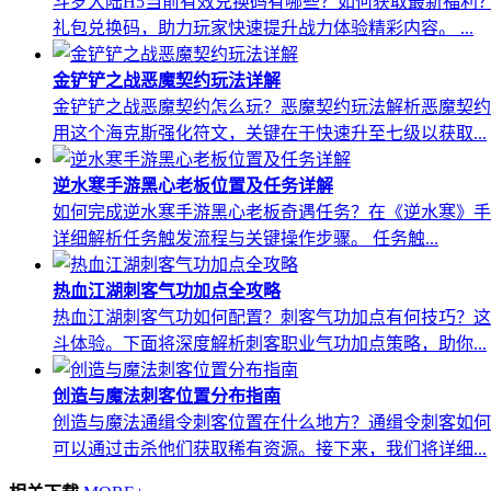
斗罗大陆H5当前有效兑换码有哪些？如何获取最新福利
礼包兑换码，助力玩家快速提升战力体验精彩内容。 ...
金铲铲之战恶魔契约玩法详解
金铲铲之战恶魔契约怎么玩？恶魔契约玩法解析恶魔契约
用这个海克斯强化符文，关键在于快速升至七级以获取...
逆水寒手游黑心老板位置及任务详解
如何完成逆水寒手游黑心老板奇遇任务？在《逆水寒》手
详细解析任务触发流程与关键操作步骤。 任务触...
热血江湖刺客气功加点全攻略
热血江湖刺客气功如何配置？刺客气功加点有何技巧？这
斗体验。下面将深度解析刺客职业气功加点策略，助你...
创造与魔法刺客位置分布指南
创造与魔法通缉令刺客位置在什么地方？通缉令刺客如何
可以通过击杀他们获取稀有资源。接下来，我们将详细...