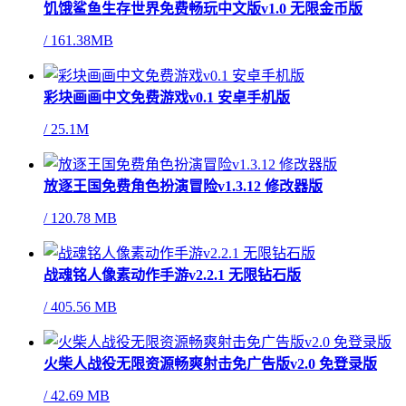
饥饿鲨鱼生存世界免费畅玩中文版v1.0 无限金币版
/
161.38MB
彩块画画中文免费游戏v0.1 安卓手机版
/
25.1M
放逐王国免费角色扮演冒险v1.3.12 修改器版
/
120.78 MB
战魂铭人像素动作手游v2.2.1 无限钻石版
/
405.56 MB
火柴人战役无限资源畅爽射击免广告版v2.0 免登录版
/
42.69 MB