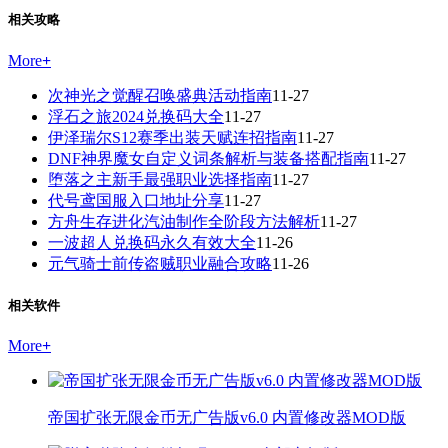
相关攻略
More
+
次神光之觉醒召唤盛典活动指南
11-27
浮石之旅2024兑换码大全
11-27
伊泽瑞尔S12赛季出装天赋连招指南
11-27
DNF神界魔女自定义词条解析与装备搭配指南
11-27
堕落之主新手最强职业选择指南
11-27
代号鸢国服入口地址分享
11-27
方舟生存进化汽油制作全阶段方法解析
11-27
一波超人兑换码永久有效大全
11-26
元气骑士前传盗贼职业融合攻略
11-26
相关软件
More
+
帝国扩张无限金币无广告版v6.0 内置修改器MOD版