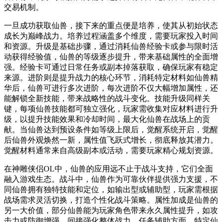
交易机制。
一旦成功获取仙兽，接下来的重点便是培养，使其从初始状态
成长为巅峰战力。培养过程涵盖多个维度，需要玩家投入时间
和资源。升级是基础步骤，通过消耗仙兽经验卡或参与限时活
动获得经验值，仙兽的等级逐步提升，带来基础属性的全面增
强。经验卡可通过日常任务或副本掉落获取，确保玩家有稳定
来源。进阶则是提升战力的核心环节，消耗特定材料如仙兽精
华后，仙兽可进行多次进阶，每次进阶不仅大幅增加属性，还
能解锁全新技能，带来战略性的战斗变化。技能升级同样关
键，每项仙兽技能都可独立强化，玩家需收集对应材料进行升
级，以提升技能效果和冷却时间，最大化仙兽在战场上的贡
献。当仙兽达到预设条件如等级上限后，觉醒系统开启，觉醒
后仙兽外观焕然一新，属性值飞跃式增长，彻底释放其潜力。
觉醒材料通常来自高级副本或活动，需要玩家精心规划资源。
在神雕侠侣OL中，仙兽的应用远不止于战斗支持，它们全面
融入游戏生态。战斗中，仙兽作为可靠伙伴提供强力支援，不
同仙兽拥有独特技能和定位，如输出型或辅助型，玩家需根据
战场需求灵活切换，打造个性化战斗策略。属性加成是仙兽的
另一大价值，部分仙兽能为玩家角色带来永久属性提升，如攻
击力或防御增强，间接强化整体战力。任务辅助方面，特定仙