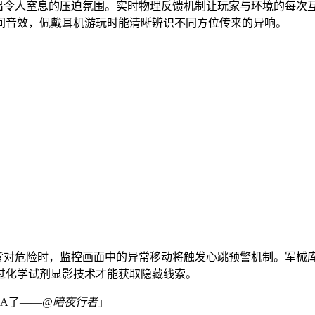
造出令人窒息的压迫氛围。实时物理反馈机制让玩家与环境的每次
间音效，佩戴耳机游玩时能清晰辨识不同方位传来的异响。
家背对危险时，监控画面中的异常移动将触发心跳预警机制。军械
过化学试剂显影技术才能获取隐藏线索。
A了——
@暗夜行者
」