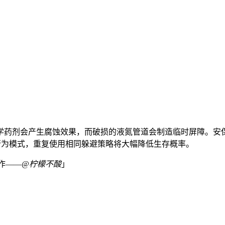
化学药剂会产生腐蚀效果，而破损的液氮管道会制造临时屏障。安
家行为模式，重复使用相同躲避策略将大幅降低生存概率。
作——
@柠檬不酸
」