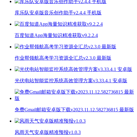
库乐队安卓版音乐创作助手v2.4.4 手机版
百度知道App海量知识精准获取v9.2.2.4
作业帮领航高考学习资源全汇总v2.3.0 最新版
光伏电站智能监控系统高效管理方案v3.33.4.1 安卓版
免费Gmail邮箱安卓版下载v2023.11.12.582736815 最新版
风雨天气安卓版精准预报v1.0.3