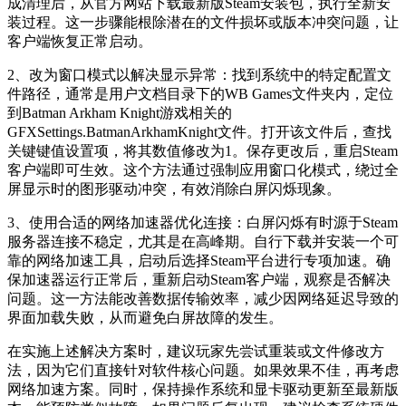
成清理后，从官方网站下载最新版Steam安装包，执行全新安
装过程。这一步骤能根除潜在的文件损坏或版本冲突问题，让
客户端恢复正常启动。
2、改为窗口模式以解决显示异常：找到系统中的特定配置文
件路径，通常是用户文档目录下的WB Games文件夹内，定位
到Batman Arkham Knight游戏相关的
GFXSettings.BatmanArkhamKnight文件。打开该文件后，查找
关键键值设置项，将其数值修改为1。保存更改后，重启Steam
客户端即可生效。这个方法通过强制应用窗口化模式，绕过全
屏显示时的图形驱动冲突，有效消除白屏闪烁现象。
3、使用合适的网络加速器优化连接：白屏闪烁有时源于Steam
服务器连接不稳定，尤其是在高峰期。自行下载并安装一个可
靠的网络加速工具，启动后选择Steam平台进行专项加速。确
保加速器运行正常后，重新启动Steam客户端，观察是否解决
问题。这一方法能改善数据传输效率，减少因网络延迟导致的
界面加载失败，从而避免白屏故障的发生。
在实施上述解决方案时，建议玩家先尝试重装或文件修改方
法，因为它们直接针对软件核心问题。如果效果不佳，再考虑
网络加速方案。同时，保持操作系统和显卡驱动更新至最新版