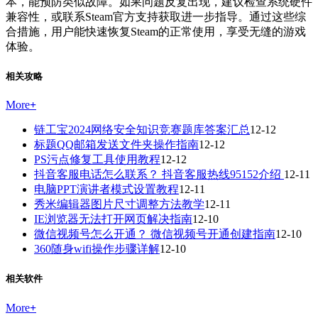
本，能预防类似故障。如果问题反复出现，建议检查系统硬件
兼容性，或联系Steam官方支持获取进一步指导。通过这些综
合措施，用户能快速恢复Steam的正常使用，享受无缝的游戏
体验。
相关攻略
More
+
链工宝2024网络安全知识竞赛题库答案汇总
12-12
标题QQ邮箱发送文件夹操作指南
12-12
PS污点修复工具使用教程
12-12
抖音客服电话怎么联系？ 抖音客服热线95152介绍
12-11
电脑PPT演讲者模式设置教程
12-11
秀米编辑器图片尺寸调整方法教学
12-11
IE浏览器无法打开网页解决指南
12-10
微信视频号怎么开通？ 微信视频号开通创建指南
12-10
360随身wifi操作步骤详解
12-10
相关软件
More
+