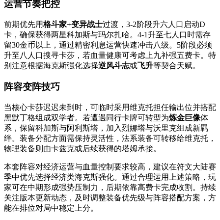
运营节奏把控
前期优先用
格斗家+变异战士
过渡，3-2阶段升六人口启动D
卡，确保获得两星科加斯与玛尔扎哈。4-1升至七人口时需存
留30金币以上，通过精密利息运营快速冲击八级。5阶段必须
升至八人口搜寻卡莎，若血量健康可考虑上九补强五费卡。特
别注意根据海克斯强化选择
逆风斗志
或
飞升
等契合天赋。
阵容变阵技巧
当核心卡莎迟迟未到时，可临时采用维克托担任输出位并搭配
黑默丁格组成双学者。若遭遇同行卡牌可转型为
炼金巨像
体
系，保留科加斯与阿利斯塔，加入烈娜塔与沃里克组成新羁
绊。装备分配方面需保持灵活性，法系装备可转移给维克托，
物理装备则由卡兹克或后续获得的塔姆承接。
本套阵容对经济运营与血量控制要求较高，建议在符文大陆赛
季中优先选择经济类海克斯强化。通过合理运用上述策略，玩
家可在中期形成强势压制力，后期依靠高费卡完成收割。持续
关注版本更新动态，及时调整装备优先级与阵容搭配方案，方
能在排位对局中稳定上分。