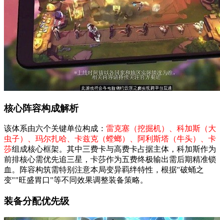
核心阵容构成解析
该体系由六个关键单位构成：
雷克塞（挖掘机）、科加斯（大
虫子）、玛尔扎哈、卡兹克（螳螂）、阿利斯塔（牛头）、卡
莎
组成核心框架。其中三费卡与高费卡占据主体，科加斯作为
前排核心需优先追三星，卡莎作为五费终极输出需后期精准锁
血。阵容构筑需特别注意本局变异羁绊特性，根据"破蛹之
变""旺盛胃口"等不同效果调整装备策略。
装备分配优先级