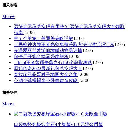
相关攻略
More
+
远征启示录兑换码有哪些？ 远征启示录兑换码大全领取
指南
12-06
羊了个羊第二关通关策略详解
12-06
全民枪神边境王者光剑免费获取方法与激活码汇总
12-06
光遇爱丽丝梦游仙境联动物品详情
12-06
向僵尸开炮全武器强度解析
12-06
```html王者荣耀蔷薇之心150个获取攻略
12-06
原始传奇2022最新礼包兑换码大全
12-06
泰拉瑞亚彩蛋种子地图大全合集
12-06
心动小镇榻榻米小卧室建造攻略
12-06
相关软件
More
+
口袋妖怪究极绿宝石4小智版v1.0 无限金币版