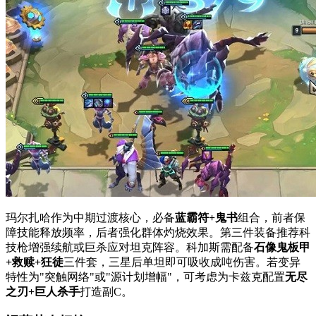
玛尔扎哈作为中期过渡核心，必备
蓝霸符+鬼书
组合，前者保
障技能释放频率，后者强化群体灼烧效果。第三件装备推荐科
技枪增强续航或巨杀应对坦克阵容。科加斯需配备
石像鬼板甲
+救赎+狂徒
三件套，三星后单坦即可吸收成吨伤害。若变异
特性为"突触网络"或"源计划增幅"，可考虑为卡兹克配置
无尽
之刃+巨人杀手
打造副C。