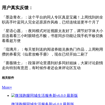
用户真实反馈：
「墨染青衣」：这个平台的同人专区真是宝藏！上周找到的全
职高手叶蓝同人完全还原原作风格，已经连续追更半个月了
「星语心愿」：夜间模式对近视眼太友好了，调节好字体大小
后连着看三小时眼睛也不酸，书签同步功能让我手机平板切换
着看超方便
「琉璃月」：每天签到送的阅读券能兑换热门作品，上周刚用
攒的券看完《仙君攻略手册》，现在已经开始二刷了
「蔷薇骑士」：段落评论里遇到好多同好姐妹，大家讨论剧情
走向特别有意思，有时候作者还会来评论区互动
相关软件
More
+
微顶跑腿同城生活服务新v6.0.0 最新版