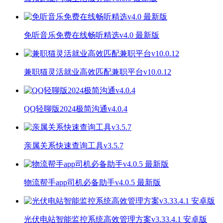
免听音乐免费在线畅听精选v4.0 最新版
兼职猫灵活就业高效匹配兼职平台v10.0.12
QQ轻聊版2024极简沟通v4.0.4
亲属关系快速查询工具v3.5.7
物流帮手app司机必备助手v4.0.5 最新版
光伏电站智能监控系统高效管理方案v3.33.4.1 安卓版