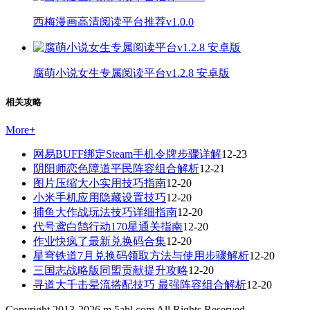
西梅漫画高清阅读平台推荐v1.0.0
腐萌小说女生专属阅读平台v1.2.8 安卓版
相关攻略
More
+
网易BUFF绑定Steam手机令牌步骤详解
12-23
阴阳师恋色障道平民阵容组合解析
12-21
图片压缩大小实用技巧指南
12-20
小米手机应用隐藏设置技巧
12-20
捕鱼大作战玩法技巧详细指南
12-20
代号鸢白鹄行动170星通关指南
12-20
作业快疯了最新兑换码合集
12-20
星穹铁道7月兑换码领取方法与使用步骤解析
12-20
三国志战略版同盟贡献提升攻略
12-20
寻道大千击晕流搭配技巧 最强阵容组合解析
12-20
Copyright 2013-
2026
m.5ahl.com All Rights Reserved.