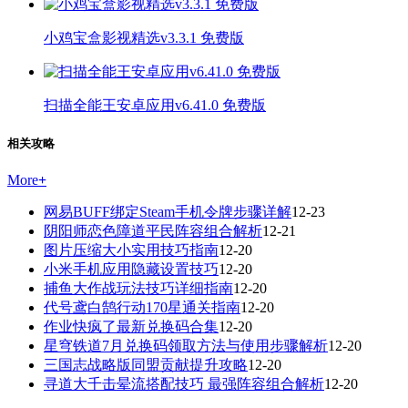
小鸡宝盒影视精选v3.3.1 免费版
扫描全能王安卓应用v6.41.0 免费版
相关攻略
More
+
网易BUFF绑定Steam手机令牌步骤详解
12-23
阴阳师恋色障道平民阵容组合解析
12-21
图片压缩大小实用技巧指南
12-20
小米手机应用隐藏设置技巧
12-20
捕鱼大作战玩法技巧详细指南
12-20
代号鸢白鹄行动170星通关指南
12-20
作业快疯了最新兑换码合集
12-20
星穹铁道7月兑换码领取方法与使用步骤解析
12-20
三国志战略版同盟贡献提升攻略
12-20
寻道大千击晕流搭配技巧 最强阵容组合解析
12-20