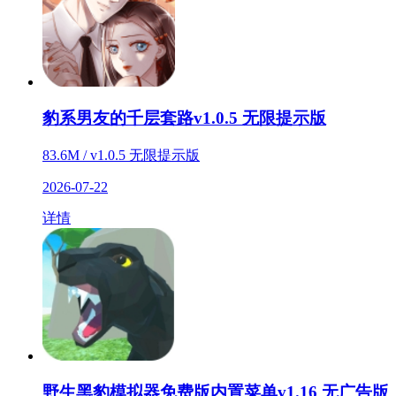
豹系男友的千层套路v1.0.5 无限提示版
83.6M / v1.0.5 无限提示版
2026-07-22
详情
野生黑豹模拟器免费版内置菜单v1.16 无广告版