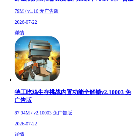
79M / v1.16 无广告版
2026-07-22
详情
特工吃鸡生存挑战内置功能全解锁v2.10003 免
广告版
87.94M / v2.10003 免广告版
2026-07-22
详情