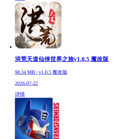
洪荒天道仙侠世界之旅v1.0.5 魔改版
98.34 MB / v1.0.5 魔改版
2026-07-22
详情