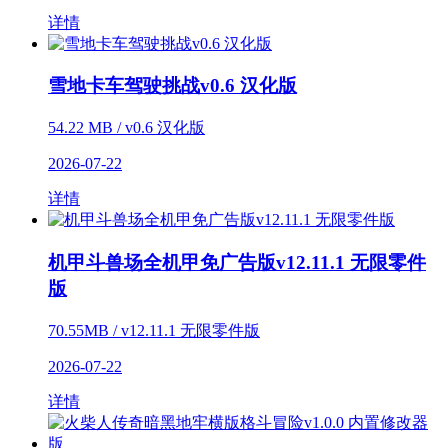
详情
雪地卡车驾驶挑战v0.6 汉化版
54.22 MB / v0.6 汉化版
2026-07-22
详情
机甲斗兽场全机甲免广告版v12.11.1 无限零件
版
70.55MB / v12.11.1 无限零件版
2026-07-22
详情