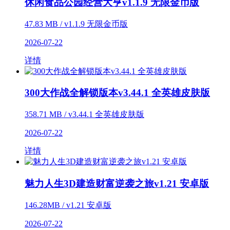
休闲食品公园经营大亨v1.1.9 无限金币版
47.83 MB / v1.1.9 无限金币版
2026-07-22
详情
300大作战全解锁版本v3.44.1 全英雄皮肤版
358.71 MB / v3.44.1 全英雄皮肤版
2026-07-22
详情
魅力人生3D建造财富逆袭之旅v1.21 安卓版
146.28MB / v1.21 安卓版
2026-07-22