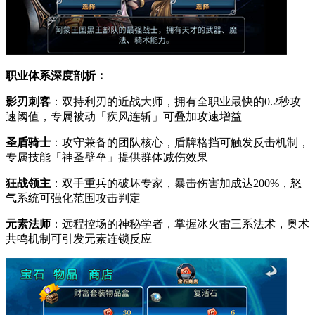
职业体系深度剖析：
影刃刺客
：双持利刃的近战大师，拥有全职业最快的0.2秒攻
速阈值，专属被动「疾风连斩」可叠加攻速增益
圣盾骑士
：攻守兼备的团队核心，盾牌格挡可触发反击机制，
专属技能「神圣壁垒」提供群体减伤效果
狂战领主
：双手重兵的破坏专家，暴击伤害加成达200%，怒
气系统可强化范围攻击判定
元素法师
：远程控场的神秘学者，掌握冰火雷三系法术，奥术
共鸣机制可引发元素连锁反应