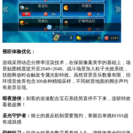
视听体验优化：
游戏采用动态分辨率渲染技术，在保留像素美学的基础上，场
景贴图精度提升至2048×2048。战斗场景加入粒子光效系统，
技能释放时会触发专属光影特效。虽然背景音乐数量有限，但
环境音效库包含300余种精细采样，不同材质地面的脚步声均
有差异呈现。
暗夜游侠：
刺客的攻速配合宝石系统简直停不下来，连斩特效
看着超爽！
圣光守护者：
骑士的盾反机制需要预判，掌握后单挑BOSS超
有成就感
烈焰狂刀：
狂战士的暴击数字看着就上头，清怪效率全职业第