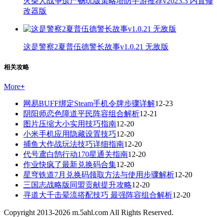
火柴人战争遗产畅玩版策略塔防手游推荐v2023.3 内置修
改器版
这是警察2夏普伍德警长故事v1.0.21 无敌版
相关攻略
More
+
网易BUFF绑定Steam手机令牌步骤详解
12-23
阴阳师恋色障道平民阵容组合解析
12-21
图片压缩大小实用技巧指南
12-20
小米手机应用隐藏设置技巧
12-20
捕鱼大作战玩法技巧详细指南
12-20
代号鸢白鹄行动170星通关指南
12-20
作业快疯了最新兑换码合集
12-20
星穹铁道7月兑换码领取方法与使用步骤解析
12-20
三国志战略版同盟贡献提升攻略
12-20
寻道大千击晕流搭配技巧 最强阵容组合解析
12-20
Copyright 2013-
2026
m.5ahl.com All Rights Reserved.