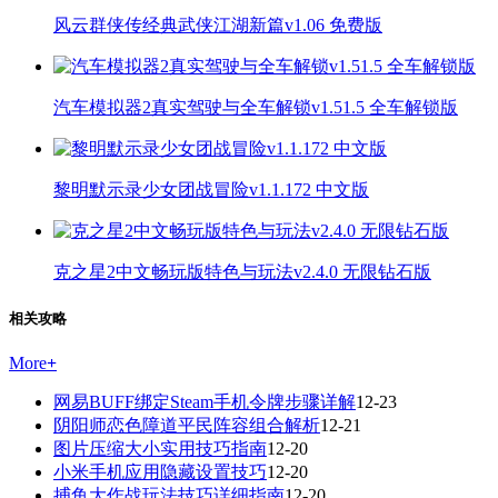
风云群侠传经典武侠江湖新篇v1.06 免费版
汽车模拟器2真实驾驶与全车解锁v1.51.5 全车解锁版
黎明默示录少女团战冒险v1.1.172 中文版
克之星2中文畅玩版特色与玩法v2.4.0 无限钻石版
相关攻略
More
+
网易BUFF绑定Steam手机令牌步骤详解
12-23
阴阳师恋色障道平民阵容组合解析
12-21
图片压缩大小实用技巧指南
12-20
小米手机应用隐藏设置技巧
12-20
捕鱼大作战玩法技巧详细指南
12-20