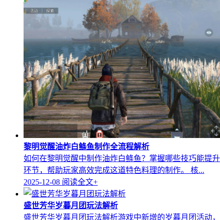
黎明觉醒油炸白鲦鱼制作全流程解析
如何在黎明觉醒中制作油炸白鲦鱼？掌握哪些技巧能提升
环节，帮助玩家高效完成这道特色料理的制作。 核...
2025-12-08
阅读全文+
盛世芳华岁暮月团玩法解析
盛世芳华岁暮月团玩法解析游戏中新增的岁暮月团活动，