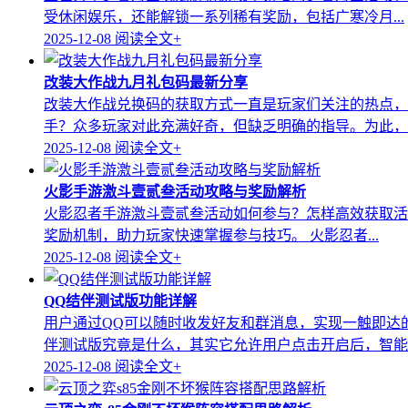
受休闲娱乐，还能解锁一系列稀有奖励，包括广寒冷月...
2025-12-08
阅读全文+
改装大作战九月礼包码最新分享
改装大作战兑换码的获取方式一直是玩家们关注的热点，
手？众多玩家对此充满好奇，但缺乏明确的指导。为此，..
2025-12-08
阅读全文+
火影手游激斗壹贰叁活动攻略与奖励解析
火影忍者手游激斗壹贰叁活动如何参与？怎样高效获取活
奖励机制，助力玩家快速掌握参与技巧。 火影忍者...
2025-12-08
阅读全文+
QQ结伴测试版功能详解
用户通过QQ可以随时收发好友和群消息，实现一触即达
伴测试版究竟是什么，其实它允许用户点击开启后，智能..
2025-12-08
阅读全文+