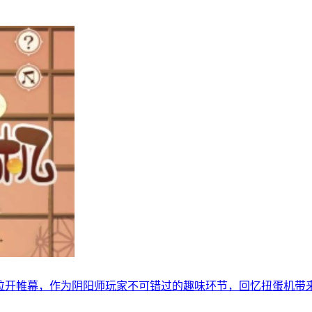
拉开帷幕，作为阴阳师玩家不可错过的趣味环节，回忆扭蛋机带