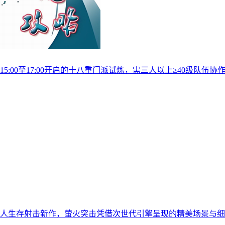
:00至17:00开启的十八重门派试炼，需三人以上≥40级队
人生存射击新作，萤火突击凭借次世代引擎呈现的精美场景与细