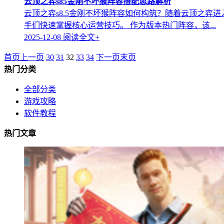
云顶之弈s85金刚不坏猴阵容搭配思路解析
云顶之弈s8.5金刚不坏猴阵容如何构筑？随着云顶之弈
手们快速掌握核心运营技巧。 作为版本热门阵容，该...
2025-12-08
阅读全文+
首页
上一页
30
31
32
33
34
下一页
末页
热门分类
全部分类
游戏攻略
软件教程
热门文章