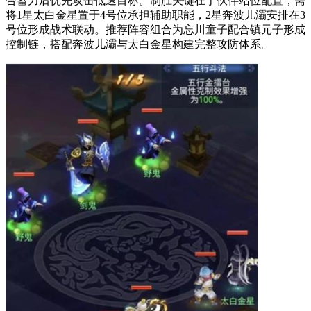
合蓄力后优先攻击低速目标。制胜关键在于伙伴站位配置，需
将1星太白金星置于4号位承担辅助职能，2星奔波儿灞安排在3
号位形成战术联动。推荐阵容组合为忘川童子配合镇元子形成
控制链，搭配奔波儿灞与太白金星构建完整攻防体系。