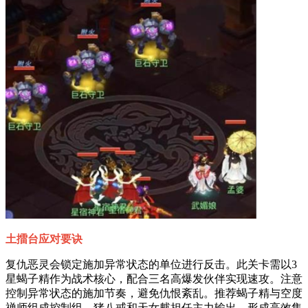
土擂台应对要诀
复仇恶灵会锁定施加异常状态的单位进行反击。此关卡需以3
星蝎子精作为战术核心，配合三名高爆发伙伴实现速攻。注意
控制异常状态的施加节奏，避免仇恨紊乱。推荐蝎子精与空度
禅师组成控制组，猪八戒和天女魃担任主力输出，形成高效集