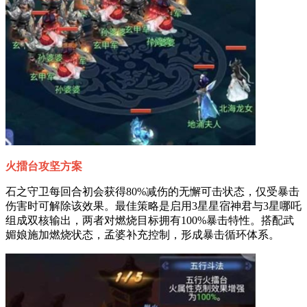
火擂台攻坚方案
石之守卫每回合初会获得80%减伤的无懈可击状态，仅受暴击
伤害时可解除该效果。最佳策略是启用3星星宿神君与3星哪吒
组成双核输出，两者对燃烧目标拥有100%暴击特性。搭配武
媚娘施加燃烧状态，孟婆补充控制，形成暴击循环体系。