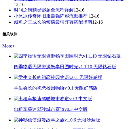
12-16
时间之钥精灵谜题全流程详解
12-16
小冰冰传奇怀旧服最强阵容流派推荐
12-16
咸鱼之王成长的烦恼最强阵容搭配指南
12-16
相关软件
More
+
四季物语无限资源畅享田园时光v1.1.10 无限钻石版
学生会长的初恋校园物语v.0.1 无限好感版
出租车极速驾驶城市赛道v0.3 中文版