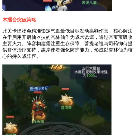
木擂台突破策略
此关卡怪物会精准锁定气血最低目标发动高额伤害。核心解法
在于启用开启仙器技的杏林仙作为战术诱饵，通过杏宝宝吸收
主要火力。阵容构建需注重生存保障，菩提老祖与司药御侍提
供群体治疗支持，惠岸使者强化防护能力，形成以杏林仙为核
心的持久战阵容。