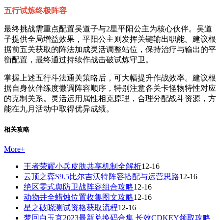
五行试炼终极阵容
最终挑战需重点配置吴道子与2星平阳公主为核心伙伴。吴道
子提供全局增益效果，平阳公主则发挥关键输出职能。建议根
据前五关获取的阵法加成灵活调整站位，保持治疗与输出的平
衡配置，最终通过持续作战击破试炼守卫。
掌握上述五行斗法通关策略后，可大幅提升作战效率。建议根
据自身伙伴练度微调阵容顺序，特别注意各关卡怪物特性对应
的克制关系。灵活运用属性相克原理，合理分配战斗资源，方
能在九月活动中取得优异成绩。
相关攻略
More
+
王者荣耀小兵皮肤共享机制全解析
12-16
云顶之弈S9.5比尔吉沃特阵容搭配与运营思路
12-16
绝区零式舆防卫战阵容组合攻略
12-16
动物井全蜡烛位置收集图文攻略
12-16
星之破晓测试资格获取流程
12-16
梦回白玉京2023最新兑换码合集 长效CDKEY领取攻略