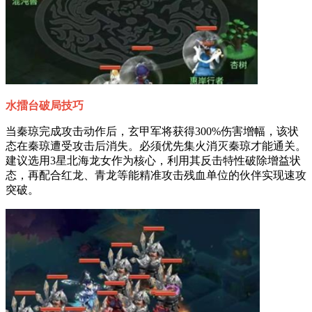
水擂台破局技巧
当秦琼完成攻击动作后，玄甲军将获得300%伤害增幅，该状
态在秦琼遭受攻击后消失。必须优先集火消灭秦琼才能通关。
建议选用3星北海龙女作为核心，利用其反击特性破除增益状
态，再配合红龙、青龙等能精准攻击残血单位的伙伴实现速攻
突破。