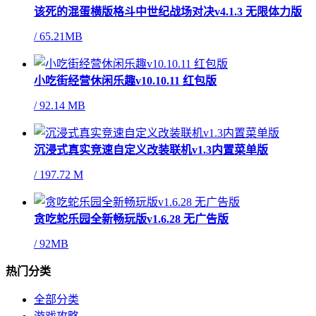
该死的混蛋横版格斗中世纪战场对决v4.1.3 无限体力版
/
65.21MB
小吃街经营休闲乐趣v10.10.11 红包版
/
92.14 MB
沉浸式真实竞速自定义改装联机v1.3内置菜单版
/
197.72 M
贪吃蛇乐园全新畅玩版v1.6.28 无广告版
/
92MB
热门分类
全部分类