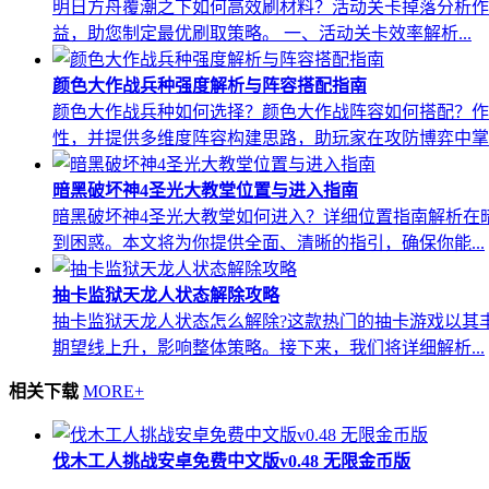
明日方舟覆潮之下如何高效刷材料？活动关卡掉落分析作
益，助您制定最优刷取策略。 一、活动关卡效率解析...
颜色大作战兵种强度解析与阵容搭配指南
颜色大作战兵种如何选择？颜色大作战阵容如何搭配？作
性，并提供多维度阵容构建思路，助玩家在攻防博弈中掌..
暗黑破坏神4圣光大教堂位置与进入指南
暗黑破坏神4圣光大教堂如何进入？详细位置指南解析在
到困惑。本文将为你提供全面、清晰的指引，确保你能...
抽卡监狱天龙人状态解除攻略
抽卡监狱天龙人状态怎么解除?这款热门的抽卡游戏以其
期望线上升，影响整体策略。接下来，我们将详细解析...
相关下载
MORE+
伐木工人挑战安卓免费中文版v0.48 无限金币版