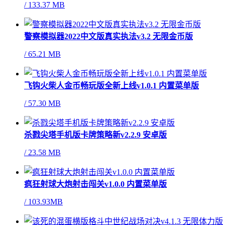
/
133.37 MB
警察模拟器2022中文版真实执法v3.2 无限金币版
/
65.21 MB
飞钩火柴人金币畅玩版全新上线v1.0.1 内置菜单版
/
57.30 MB
杀戮尖塔手机版卡牌策略新v2.2.9 安卓版
/
23.58 MB
疯狂射球大炮射击闯关v1.0.0 内置菜单版
/
103.93MB