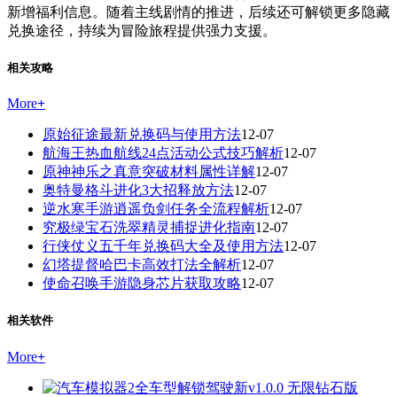
新增福利信息。随着主线剧情的推进，后续还可解锁更多隐藏
兑换途径，持续为冒险旅程提供强力支援。
相关攻略
More
+
原始征途最新兑换码与使用方法
12-07
航海王热血航线24点活动公式技巧解析
12-07
原神神乐之真意突破材料属性详解
12-07
奥特曼格斗进化3大招释放方法
12-07
逆水寒手游逍遥负剑任务全流程解析
12-07
究极绿宝石洗翠精灵捕捉进化指南
12-07
行侠仗义五千年兑换码大全及使用方法
12-07
幻塔提督哈巴卡高效打法全解析
12-07
使命召唤手游隐身芯片获取攻略
12-07
相关软件
More
+