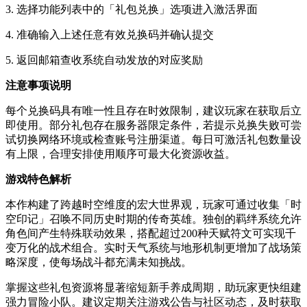
3. 选择功能列表中的「礼包兑换」选项进入激活界面
4. 准确输入上述任意有效兑换码并确认提交
5. 返回邮箱查收系统自动发放的对应奖励
注意事项说明
每个兑换码具有唯一性且存在时效限制，建议玩家在获取后立
即使用。部分礼包存在服务器限定条件，若提示兑换失败可尝
试切换网络环境或检查账号注册渠道。每日可激活礼包数量设
有上限，合理安排使用顺序可最大化资源收益。
游戏特色解析
本作构建了跨越时空维度的宏大世界观，玩家可通过收集「时
空印记」召唤不同历史时期的传奇英雄。独创的羁绊系统允许
角色间产生特殊联动效果，搭配超过200种天赋符文可实现千
变万化的战术组合。实时天气系统与地形机制更增加了战场策
略深度，使每场战斗都充满未知挑战。
掌握这些礼包资源将显著缩短新手养成周期，助玩家更快组建
强力冒险小队。建议定期关注游戏公告与社区动态，及时获取