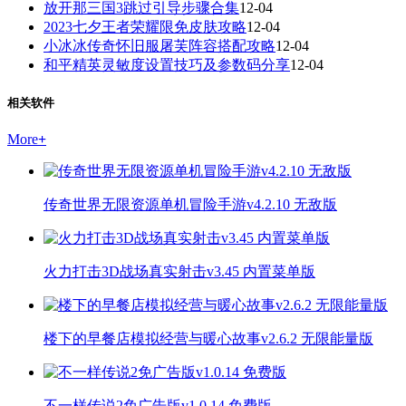
放开那三国3跳过引导步骤合集
12-04
2023七夕王者荣耀限免皮肤攻略
12-04
小冰冰传奇怀旧服屠芙阵容搭配攻略
12-04
和平精英灵敏度设置技巧及参数码分享
12-04
相关软件
More
+
传奇世界无限资源单机冒险手游v4.2.10 无敌版
火力打击3D战场真实射击v3.45 内置菜单版
楼下的早餐店模拟经营与暖心故事v2.6.2 无限能量版
不一样传说2免广告版v1.0.14 免费版