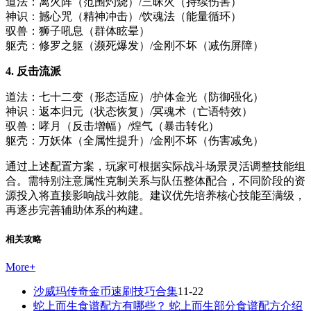
道法：离火阵（范围灼烧）/三昧火（持续伤害）
神识：撼心咒（精神冲击）/饮魂法（能量循环）
驭兽：狮子吼息（群体眩晕）
躯壳：修罗之躯（濒死爆发）/金刚不坏（减伤屏障）
4. 反击流派
道法：七十二变（形态适应）/护体金光（防御强化）
神识：返本归元（状态恢复）/冥魂术（亡语特效）
驭兽：哮月（反击增幅）/煌气（暴击转化）
躯壳：万妖体（全属性提升）/金刚不坏（伤害减免）
通过上述配置方案，玩家可根据实际战斗场景灵活调整技能组
合。需特别注意属性克制关系与队伍整体配合，不同阶段的资
源投入将直接影响战斗效能。建议优先培养核心技能至满级，
再逐步完善辅助体系的构建。
相关攻略
More
+
沙威玛传奇金币速刷技巧合集
11-22
蛇上而生食谱配方有哪些？ 蛇上而生部分食谱配方介绍