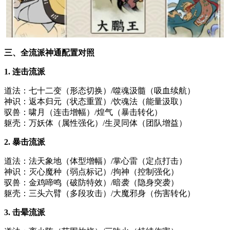
三、全流派神通配置对照
1. 连击流派
道法：七十二变（形态切换）/噬魂汲髓（吸血续航）
神识：返本归元（状态重置）/饮魂法（能量汲取）
驭兽：啸月（连击增幅）/煌气（暴击转化）
躯壳：万妖体（属性强化）/生灵同体（团队增益）
2. 暴击流派
道法：法天象地（体型增幅）/掌心雷（定点打击）
神识：灭心魔种（弱点标记）/拘神（控制强化）
驭兽：金鸡啼鸣（破防特效）/暗袭（隐身突袭）
躯壳：三头六臂（多段攻击）/大魔邪身（伤害转化）
3. 击晕流派