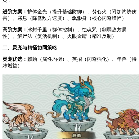
案：
进阶方案：
护体金光（提升基础防御）、焚心火（附加灼烧伤
害）、寒息（降低敌方速度）、飘渺身（核心闪避增幅）
高阶方案：
冰封千里（群体控制）、蚀魂咒（削弱敌方属
性）、解尸法（复活机制）、火眼金睛（精准反制）
二、灵宠与精怪协同策略
灵宠优选：
麒麟（属性均衡）、英招（闪避强化）、年兽（特
殊增益）