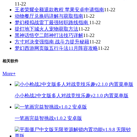
11-22
王者荣耀全额退款教程 苹果安卓申请指南
11-22
动物餐厅兑换码详解与获取指南
11-22
梦幻模拟战雷丁最强转职路线指南
11-22
提灯地下城火人宠物获取方法
11-22
黑神话悟空二郎神打法技巧详解
11-22
方寸对决变强指南 战斗力提升秘籍
11-22
梦幻西游网页版五行斗法11月阵容攻略
11-22
相关软件
More
+
小小枪战2中文版多人对战竞技乐趣v2.1.0 内置菜单版
一笔画完益智挑战v1.0.2 安卓版