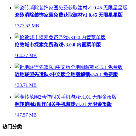
瓷砖消除装饰家园免费获取建材v1.0.45 无限星星版
/
377.52 MB
伦敦城市探索免费游戏v3.0.0 内置菜单版
/
64.37 MB
近地联盟先遣队3中文版全地图解锁v5.5.1 免费版
/
33.71 MB
翻转范围2动作闯关手机游戏v1.01 无限金币版
/
47.57 MB
热门分类