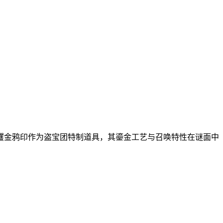
攫金鸦印作为盗宝团特制道具，其鎏金工艺与召唤特性在谜面中