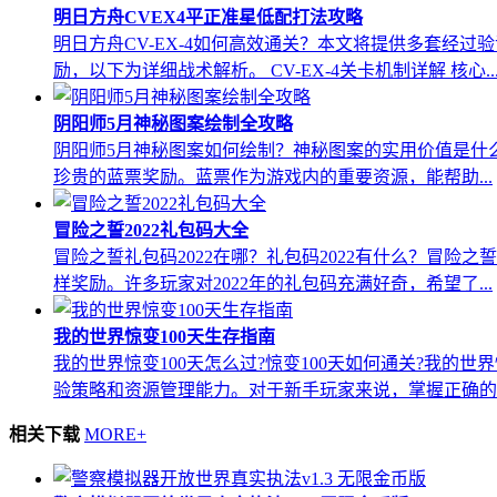
明日方舟CVEX4平正准星低配打法攻略
明日方舟CV-EX-4如何高效通关？本文将提供多套
励，以下为详细战术解析。 CV-EX-4关卡机制详解 核心..
阴阳师5月神秘图案绘制全攻略
阴阳师5月神秘图案如何绘制？神秘图案的实用价值是什
珍贵的蓝票奖励。蓝票作为游戏内的重要资源，能帮助...
冒险之誓2022礼包码大全
冒险之誓礼包码2022在哪？礼包码2022有什么？冒
样奖励。许多玩家对2022年的礼包码充满好奇，希望了...
我的世界惊变100天生存指南
我的世界惊变100天怎么过?惊变100天如何通关?我的
验策略和资源管理能力。对于新手玩家来说，掌握正确的..
相关下载
MORE+