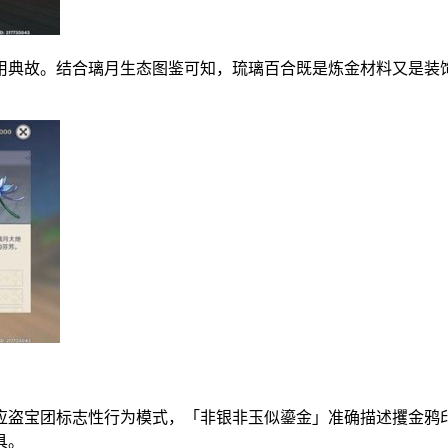
用典故。结合璃月生态图鉴可知，琉璃百合既是炼金材料又是装
应盗宝团标志性行为模式，「非银非玉似鎏金」准确描述攫金鸦
具。