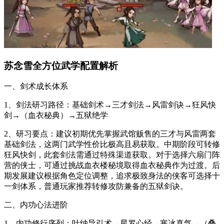
苏念雪全方位武学配置解析
一、剑术成长体系
1、剑法研习路径：基础剑术→三才剑法→风雷剑诀→狂风快
剑→（血衣秘典）→五狱绝学
2、研习要点：建议初期优先掌握武馆贩售的三才与风雷两套
基础剑法，这两门武学性价比极高且易获取。中期阶段可转修
狂风快剑，此套剑法需通过特殊渠道获取。对于选择六扇门阵
营的侠士，可通过挑战血衣楼秘境取得血衣秘典作为过渡。后
期发展建议根据角色定位调整，追求极致身法的侠客可选择十
一剑体系，普通玩家推荐转修攻防兼备的五狱剑诀。
二、内功心法进阶
1、内功修行序列：吐纳导引术→星罗心经→寒冰真气→（叠