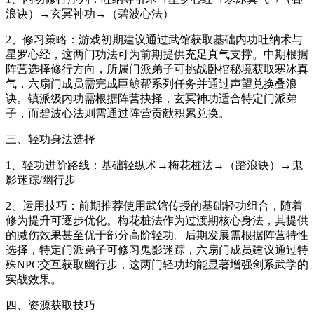
浪诀）→玄冥神功→（碧波心法）
2、修习策略：游戏初期建议通过武馆获取基础内功吐纳术与
星罗心经，这两门功法可为前期提供充足真气支撑。中期根据
阵营选择修行方向，所属门派弟子可挑战卧棺秘境获取寒冰真
气，六扇门成员需完成巨鲸帮系列任务并通过声望兑换叠浪
诀。镇派级内功需根据阵营抉择，玄冥神功适合特定门派弟
子，而碧波心法则需通过阵营贡献积累兑换。
三、轻功身法选择
1、轻功进阶路线：基础轻纵术→梅花桩法→（踏浪诀）→鬼
影迷踪/幽行步
2、运用技巧：前期推荐使用武馆传授的基础轻功组合，随着
修为提升可逐步优化。梅花桩法作为过渡期核心身法，其提供
的减伤效果甚至优于部分高阶轻功。后期发展需根据阵营特性
选择，特定门派弟子可修习鬼影迷踪，六扇门成员建议通过特
殊NPC交互获取幽行步，这两门轻功均能显著增强剑系武学的
实战效果。
四、资源获取技巧