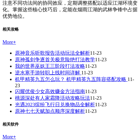
注意不同功法间的协同效应，定期调整搭配以适应江湖环境变
化。掌握这些核心技巧后，定能在烟雨江湖的武林争锋中占据
优势地位。
相关攻略
More
+
原神音乐听歌报告活动玩法全解析
11-23
原神孤剑争逐首关极意险绝打法教学
11-23
我的世界巫妖王三阶段打法攻略
11-23
逆水寒手游转职上线时间详解
11-23
机甲精英九五怎么玩？ 机甲精英九五阵容搭配攻略
11-
23
闪耀优俊少女高效赚金方法指南
11-23
桃源深处有人家霜降活动攻略玩法
11-23
光遇2023缤纷飞行日兑换物品全解析
11-23
原神七七天赋加点顺序深度解析
11-23
相关软件
More
+