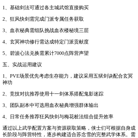
1、基础剑法可通过各主城武馆直接购买
2、狂风快剑需完成门派专属任务获取
3、血衣秘典需组队挑战血衣楼秘境三层
4、玄冥神功修行需达成特定门派贡献度
5、碧波心法兑换需累计7000点阵营声望
五、实战运用建议
1、PVE场景优先考虑生存能力，建议采用五狱剑诀配合玄冥
神功
2、竞技对抗推荐使用十一剑体系搭配鬼影迷踪
3、团队副本中可选用血衣秘典增强群体输出
4、日常任务推荐狂风快剑与梅花桩法组合提升效率
通过以上武学配置方案与资源获取策略，侠士们可根据自身成
长阶段与阵营特性，逐步构建适合苏念雪的完整武学体系。需