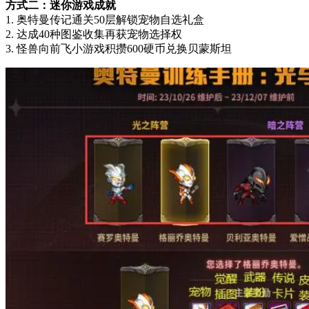
方式二：迷你游戏成就
1. 奥特曼传记通关50层解锁宠物自选礼盒
2. 达成40种图鉴收集再获宠物选择权
3. 怪兽向前飞小游戏积攒600硬币兑换贝蒙斯坦