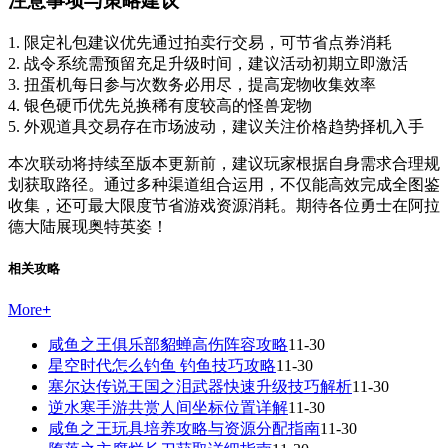
注意事项与策略建议
1. 限定礼包建议优先通过拍卖行交易，可节省点券消耗
2. 战令系统需预留充足升级时间，建议活动初期立即激活
3. 扭蛋机每日参与次数务必用尽，提高宠物收集效率
4. 银色硬币优先兑换稀有度较高的怪兽宠物
5. 外观道具交易存在市场波动，建议关注价格趋势择机入手
本次联动将持续至版本更新前，建议玩家根据自身需求合理规
划获取路径。通过多种渠道组合运用，不仅能高效完成全图鉴
收集，还可最大限度节省游戏资源消耗。期待各位勇士在阿拉
德大陆展现奥特英姿！
相关攻略
More
+
咸鱼之王俱乐部貂蝉高伤阵容攻略
11-30
星空时代怎么钓鱼 钓鱼技巧攻略
11-30
塞尔达传说王国之泪武器快速升级技巧解析
11-30
逆水寒手游共赏人间坐标位置详解
11-30
咸鱼之王玩具培养攻略与资源分配指南
11-30