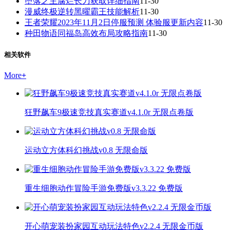
堕落之主腐烂长刀获取详细指南
11-30
漫威终极逆转黑曜霸王技能解析
11-30
王者荣耀2023年11月2日停服预测 体验服更新内容
11-30
种田物语同福岛高效布局攻略指南
11-30
相关软件
More
+
狂野飙车9极速竞技真实赛道v4.1.0r 无限点卷版
运动立方体科幻挑战v0.8 无限命版
重生细胞动作冒险手游免费版v3.3.22 免费版
开心萌宠装扮家园互动玩法特色v2.2.4 无限金币版