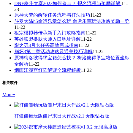
DNF格斗大赛2023如何参与？ 报名流程与奖励详解
11-
23
原神大梦的醒转任务流程与打法技巧
11-23
斗罗大陆h5命运乐章怎么玩 命运乐章玩法攻略奖励一览
11-22
祖宗模拟器传承新手入门攻略指南
11-22
英雄联盟换肤大师入口地址详解
11-22
影之刃3月卡任务高效完成指南
11-22
崩坏3第二章活动攻略及通关技巧详解
11-22
原神梅洛彼得堡宝箱怎么找？ 梅洛彼得堡宝箱位置坐标
全解析
11-22
烟雨江湖宫灯阵解谜全流程解析
11-22
相关软件
More
+
打僵僵畅玩版僵尸末日大作战v2.1 无限钻石版