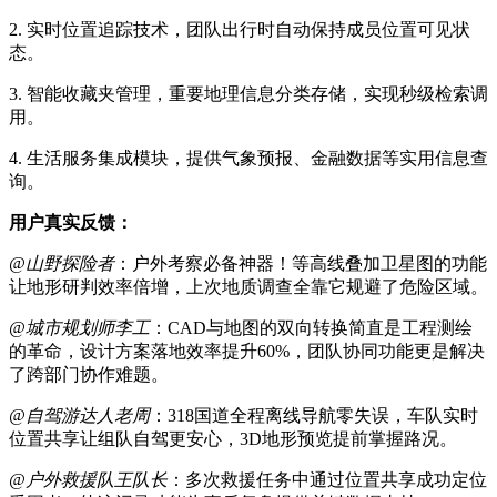
2. 实时位置追踪技术，团队出行时自动保持成员位置可见状
态。
3. 智能收藏夹管理，重要地理信息分类存储，实现秒级检索调
用。
4. 生活服务集成模块，提供气象预报、金融数据等实用信息查
询。
用户真实反馈：
@山野探险者
：户外考察必备神器！等高线叠加卫星图的功能
让地形研判效率倍增，上次地质调查全靠它规避了危险区域。
@城市规划师李工
：CAD与地图的双向转换简直是工程测绘
的革命，设计方案落地效率提升60%，团队协同功能更是解决
了跨部门协作难题。
@自驾游达人老周
：318国道全程离线导航零失误，车队实时
位置共享让组队自驾更安心，3D地形预览提前掌握路况。
@户外救援队王队长
：多次救援任务中通过位置共享成功定位