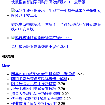
快搜搜题智能学习助手高效解题v3.1.1 最新版
标题生成根据要求，生成了一个符合规范的全能识别转
换v3.1 安卓版
风行极速版追剧赚钱两不误v1.0.3.1
相关攻略
More
+
网易BUFF绑定Steam手机令牌步骤详解
12-23
阴阳师恋色障道平民阵容组合解析
12-21
图片压缩大小实用技巧指南
12-20
小米手机应用隐藏设置技巧
12-20
捕鱼大作战玩法技巧详细指南
12-20
代号鸢白鹄行动170星通关指南
12-20
作业快疯了最新兑换码合集
12-20