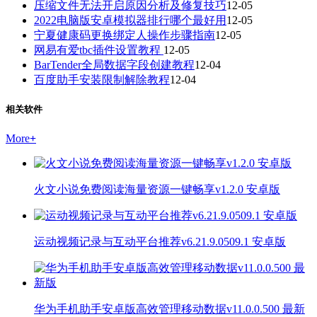
压缩文件无法开启原因分析及修复技巧
12-05
2022电脑版安卓模拟器排行哪个最好用
12-05
宁夏健康码更换绑定人操作步骤指南
12-05
网易有爱tbc插件设置教程
12-05
BarTender全局数据字段创建教程
12-04
百度助手安装限制解除教程
12-04
相关软件
More
+
火文小说免费阅读海量资源一键畅享v1.2.0 安卓版
运动视频记录与互动平台推荐v6.21.9.0509.1 安卓版
华为手机助手安卓版高效管理移动数据v11.0.0.500 最新